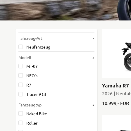
Fahrzeug-Art
Neufahrzeug
Modell
MT-07
NEO's
Yamaha R7
R7
2026 | Neufa
Tracer 9 GT
10.999,- EUR
Fahrzeugtyp
Naked Bike
Roller