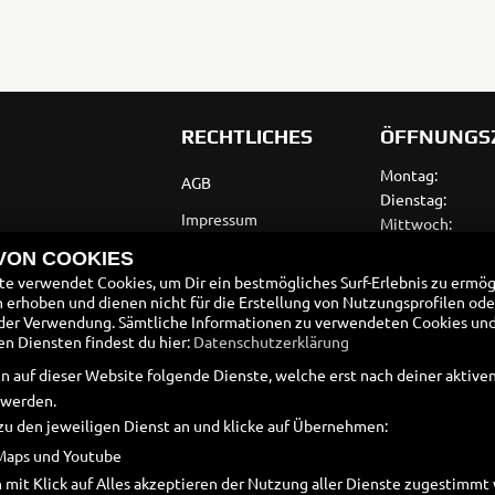
RECHTLICHES
ÖFFNUNGS
Montag:
AGB
Dienstag:
Impressum
Mittwoch:
Donnerstag:
Datenschutz
 VON COOKIES
Freitag:
e verwendet Cookies, um Dir ein bestmögliches Surf-Erlebnis zu ermög
Disclaimer
Samstag:
erhoben und dienen nicht für die Erstellung von Nutzungsprofilen ode
Sonntag:
der Verwendung. Sämtliche Informationen zu verwendeten Cookies un
Barrierefreiheit
 Diensten findest du hier:
Datenschutzerklärung
Wir sind Telef
Batteriegesetz
n auf dieser Website folgende Dienste, welche erst nach deiner aktiv
Assistent freu
 werden.
Altölverordnung
zu den jeweiligen Dienst an und klicke auf Übernehmen:
Maps und Youtube
 mit Klick auf Alles akzeptieren der Nutzung aller Dienste zugestimm