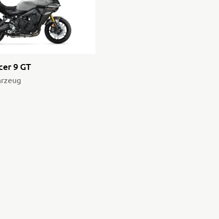
er 9 GT
hrzeug