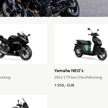
Tenere
WR125R
700
World
Raid
Yamaha NEO's
hrzeug
2022 | 79 km | Neufahrzeug
1.950,- EUR