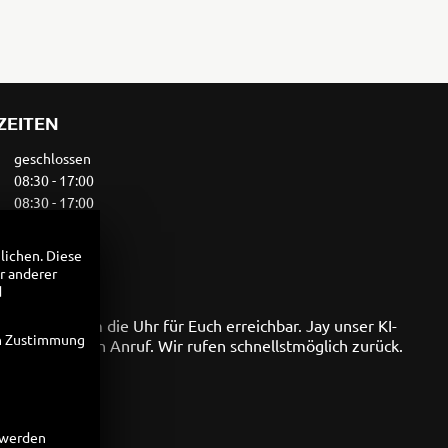
ZEITEN
geschlossen
08:30 - 17:00
08:30 - 17:00
08:30 - 17:00
08:30 - 17:00
lichen. Diese
10:00 - 13:00
r anderer
geschlossen
d
onisch rund um die Uhr für Euch erreichbar. Jay unser KI-
en Zustimmung
t sich auf Euren Anruf. Wir rufen schnellstmöglich zurück.
t werden