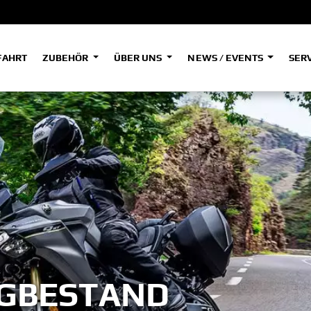
FAHRT
ZUBEHÖR
ÜBER UNS
NEWS / EVENTS
SER
ADVENTURE
A
A
A2
HYPER NAKED
SPORT HERITAGE
Tenere
Tenere
Tener
700
700
700
(Low)
(Low)
SPORT TOURING
35kW
SUPERSPORT
A2
A
A2
Tenere
Tenere
Tener
700
700
700
35kW
Rally
Rally
35kW
GBESTAND
A
A1