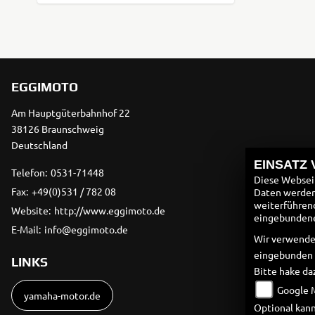
EGGIMOTO
Am Hauptgüterbahnhof 22
38126 Braunschweig
Deutschland
EINSATZ
Telefon:
0531-71448
Diese Webseit
Fax:
+49(0)531 / 782 08
Daten werden 
weiterführen
Website:
http://www.eggimoto.de
eingebundenen
E-Mail:
info@eggimoto.de
Wir verwende
eingebunden
LINKS
Bitte hake da
Google 
yamaha-motor.de
Optional kann