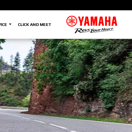
VICE
CLICK AND MEET
e
e